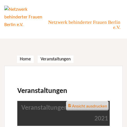
Skip
to
content
Netzwerk behinderter Frauen Berlin
e.V.
Home
Veranstaltungen
Veranstaltungen
Ansicht
ausdrucken
Veranstaltungen im November
2021