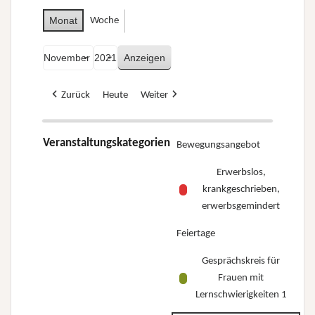
Monat
Woche
Monat
Jahr
Zurück
Heute
Weiter
Veranstaltungskategorien
Bewegungsangebot
Erwerbslos,
krankgeschrieben,
erwerbsgemindert
Feiertage
Gesprächskreis für
Frauen mit
Lernschwierigkeiten 1