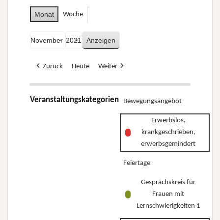
Monat
Woche
Monat
Jahr
Zurück
Heute
Weiter
Veranstaltungskategorien
Bewegungsangebot
Erwerbslos,
krankgeschrieben,
erwerbsgemindert
Feiertage
Gesprächskreis für
Frauen mit
Lernschwierigkeiten 1