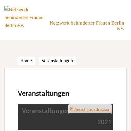
Skip
to
content
Netzwerk behinderter Frauen Berlin
e.V.
Home
Veranstaltungen
Veranstaltungen
Ansicht
ausdrucken
Veranstaltungen im November
2021