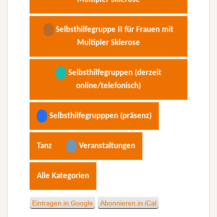
Selbsthilfegruppe II für Frauen mit
Multipler Sklerose
Selbsthilfegruppen (derzeit
online/telefonisch)
Selbsthilfegrupppen (präsenz)
Tanz
Veranstaltungen
Alle Kategorien
Eintragen in
Google
Abonnieren in
iCal