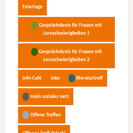
Feiertage
Gesprächskreis für Frauen mit
Lernschwierigkeiten 1
Gesprächskreis für Frauen mit
Lernschwierigkeiten 2
Info-Café
Jobs
literaturtreff
mein soziales netz
Offene Treffen