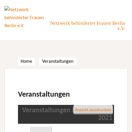
Skip
to
content
Netzwerk behinderter Frauen Berlin
e.V.
Home
Veranstaltungen
Veranstaltungen
Veranstaltungen im November
Ansicht
ausdrucken
2021