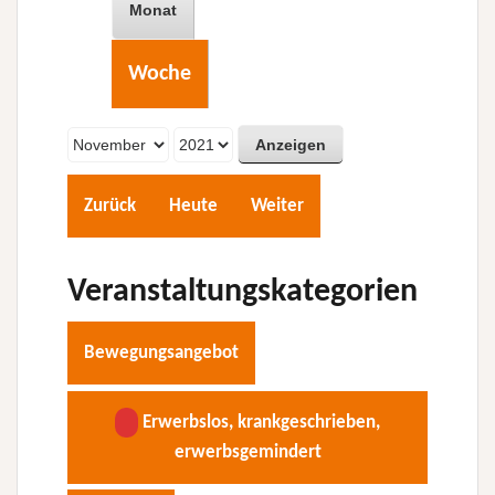
Monat
Woche
Monat
Jahr
Zurück
Heute
Weiter
Veranstaltungskategorien
Bewegungsangebot
Erwerbslos, krankgeschrieben,
erwerbsgemindert