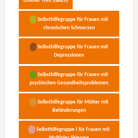
Offener Treff (falsch)
Selbsthilfegruppe für Frauen mit
chronischen Schmerzen
Selbsthilfegruppe für Frauen mit
Depressionen
Selbsthilfegruppe für Frauen mit
psychischen Gesundheitsproblemen
Selbsthilfegruppe für Mütter mit
Behinderungen
Selbsthilfegruppe I für Frauen mit
Multipler Sklerose