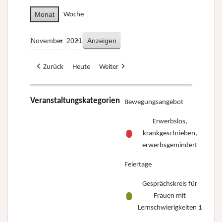
Monat
Woche
Monat
Jahr
Zurück
Heute
Weiter
Veranstaltungskategorien
Bewegungsangebot
Erwerbslos,
krankgeschrieben,
erwerbsgemindert
Feiertage
Gesprächskreis für
Frauen mit
Lernschwierigkeiten 1