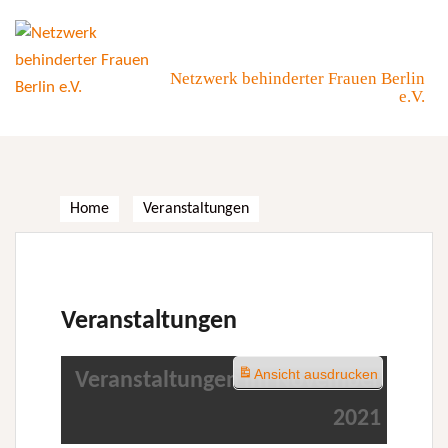
Skip
to
content
Netzwerk behinderter Frauen Berlin
e.V.
Home
Veranstaltungen
Veranstaltungen
Ansicht
ausdrucken
Veranstaltungen im November
2021