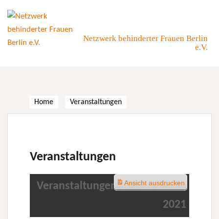
Skip
to
content
Netzwerk behinderter Frauen Berlin
e.V.
Home
Veranstaltungen
Veranstaltungen
Ansicht
ausdrucken
Veranstaltungen im November
2021