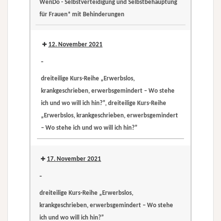
WenDo - Selbstverteidigung und Selbstbehauptung
krankgeschrieben,
für Frauen* mit Behinderungen
erwerbsgemindert
WenDo
–
-
12. November 2021
Wo
Selbstverteidigung
stehe
-
und
ich
dreiteilige Kurs-Reihe „Erwerbslos,
Selbstbehauptung
und
krankgeschrieben, erwerbsgemindert – Wo stehe
für
wo
ich und wo will ich hin?”, dreiteilige Kurs-Reihe
Frauen*
will
„Erwerbslos, krankgeschrieben, erwerbsgemindert
mit
ich
– Wo stehe ich und wo will ich hin?”
Behinderungen
hin?”
dreiteilige
dreiteilige
Kurs-
Kurs-
17. November 2021
Reihe
Reihe
-
„Erwerbslos,
„Erwerbslos,
dreiteilige Kurs-Reihe „Erwerbslos,
krankgeschrieben,
krankgeschrieben,
krankgeschrieben, erwerbsgemindert – Wo stehe
erwerbsgemindert
erwerbsgemindert
ich und wo will ich hin?”