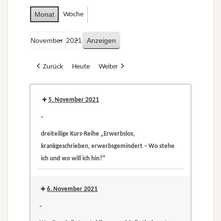
Monat
Woche
Monat
Jahr
Zurück
Heute
Weiter
5. November 2021
-
dreiteilige Kurs-Reihe „Erwerbslos,
krankgeschrieben, erwerbsgemindert – Wo stehe
ich und wo will ich hin?”
dreiteilige
Kurs-
6. November 2021
Reihe
-
„Erwerbslos,