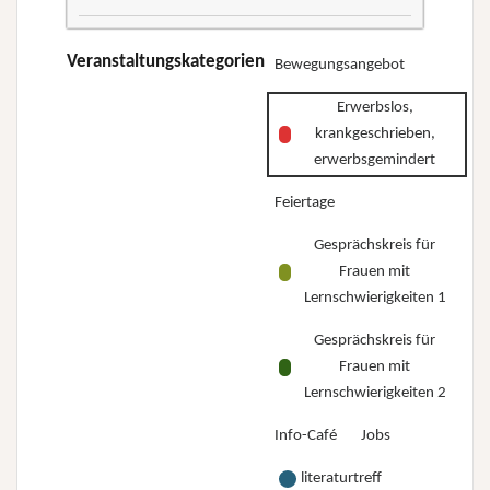
–
–
dreiteilige
Wo
Wo
Kurs-
Veranstaltungskategorien
Bewegungsangebot
stehe
stehe
Reihe
ich
ich
Erwerbslos,
„Erwerbslos,
und
und
krankgeschrieben,
krankgeschrieben,
wo
wo
erwerbsgemindert
erwerbsgemindert
will
will
Feiertage
–
ich
ich
Wo
hin?”
Gesprächskreis für
hin?”
stehe
Frauen mit
ich
Lernschwierigkeiten 1
und
Gesprächskreis für
wo
Frauen mit
will
Lernschwierigkeiten 2
ich
Info-Café
Jobs
hin?”
literaturtreff