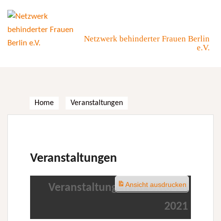
Skip
to
content
Netzwerk behinderter Frauen Berlin
e.V.
Home
Veranstaltungen
Veranstaltungen
Ansicht
ausdrucken
Veranstaltungen im Oktober
2021