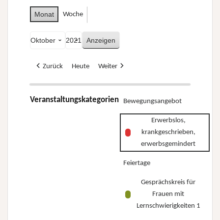
Monat
Woche
Monat
Jahr
Zurück
Heute
Weiter
Veranstaltungskategorien
Bewegungsangebot
Erwerbslos,
krankgeschrieben,
erwerbsgemindert
Feiertage
Gesprächskreis für
Frauen mit
Lernschwierigkeiten 1