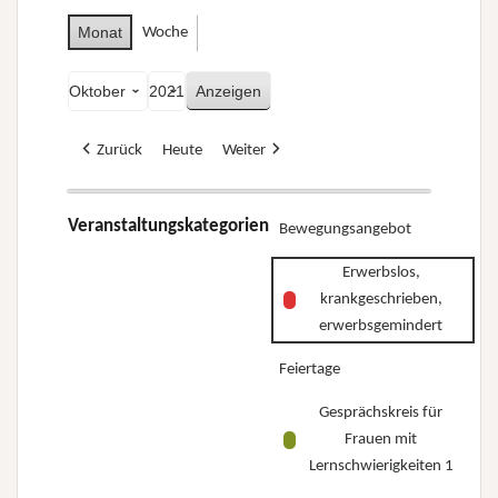
Monat
Woche
Monat
Jahr
Zurück
Heute
Weiter
Veranstaltungskategorien
Bewegungsangebot
Erwerbslos,
krankgeschrieben,
erwerbsgemindert
Feiertage
Gesprächskreis für
Frauen mit
Lernschwierigkeiten 1