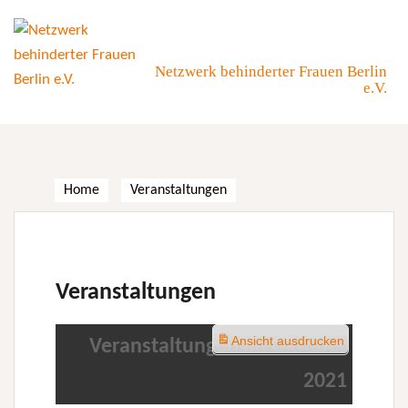
Skip
to
content
Netzwerk behinderter Frauen Berlin
e.V.
Home
Veranstaltungen
Veranstaltungen
Ansicht
ausdrucken
Veranstaltungen im Oktober
2021