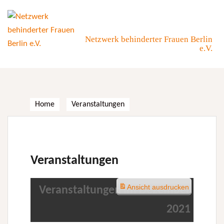
Skip
to
content
Netzwerk behinderter Frauen Berlin
e.V.
Home
Veranstaltungen
Veranstaltungen
Ansicht
ausdrucken
Veranstaltungen im Dezember
2021