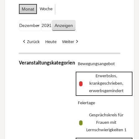
Monat
Woche
Monat
Jahr
Zurück
Heute
Weiter
Veranstaltungskategorien
Bewegungsangebot
Erwerbslos,
krankgeschrieben,
erwerbsgemindert
Feiertage
Gesprächskreis für
Frauen mit
Lernschwierigkeiten 1