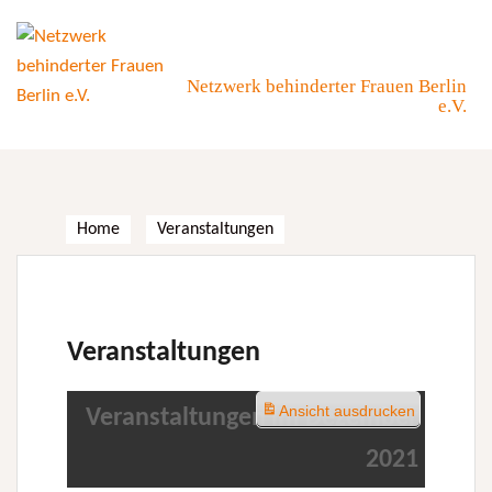
Skip
to
content
Netzwerk behinderter Frauen Berlin
e.V.
Home
Veranstaltungen
Veranstaltungen
Ansicht
ausdrucken
Veranstaltungen im Dezember
2021