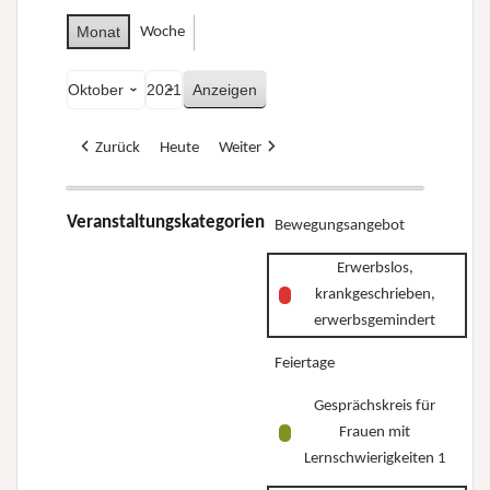
Monat
Woche
Monat
Jahr
Zurück
Heute
Weiter
Veranstaltungskategorien
Bewegungsangebot
Erwerbslos,
krankgeschrieben,
erwerbsgemindert
Feiertage
Gesprächskreis für
Frauen mit
Lernschwierigkeiten 1