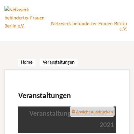
Skip
to
content
Netzwerk behinderter Frauen Berlin
e.V.
Home
Veranstaltungen
Veranstaltungen
Ansicht
ausdrucken
Veranstaltungen im Oktober
2021