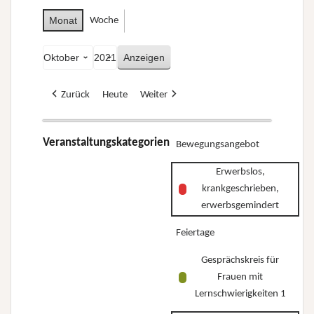
Monat
Woche
Monat
Jahr
Zurück
Heute
Weiter
Veranstaltungskategorien
Bewegungsangebot
Erwerbslos,
krankgeschrieben,
erwerbsgemindert
Feiertage
Gesprächskreis für
Frauen mit
Lernschwierigkeiten 1