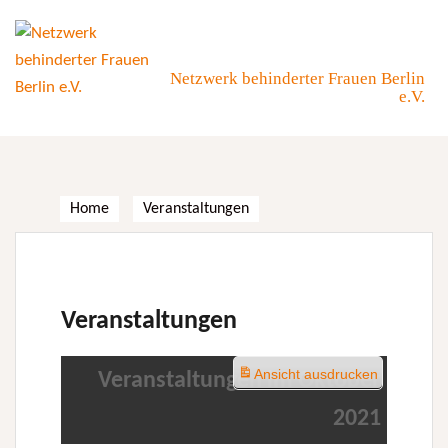
Skip
to
content
Netzwerk behinderter Frauen Berlin
e.V.
Home
Veranstaltungen
Veranstaltungen
Ansicht
ausdrucken
Veranstaltungen im Oktober
2021