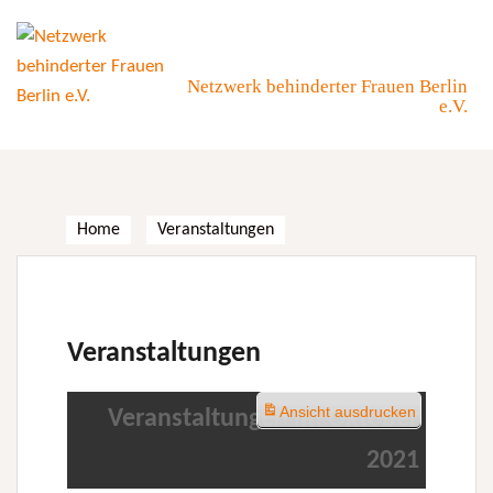
Skip
to
content
Netzwerk behinderter Frauen Berlin
e.V.
Home
Veranstaltungen
Veranstaltungen
Ansicht
ausdrucken
Veranstaltungen im Oktober
2021