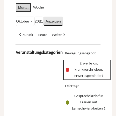
Monat
Woche
Monat
Jahr
Zurück
Heute
Weiter
Veranstaltungskategorien
Bewegungsangebot
Erwerbslos,
krankgeschrieben,
erwerbsgemindert
Feiertage
Gesprächskreis für
Frauen mit
Lernschwierigkeiten 1