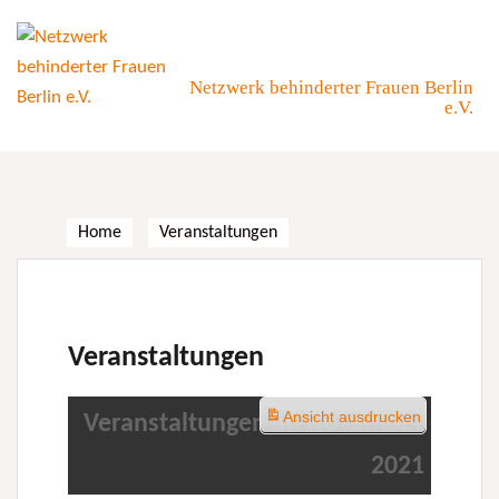
Skip
to
content
Netzwerk behinderter Frauen Berlin
e.V.
Home
Veranstaltungen
Veranstaltungen
Ansicht
ausdrucken
Veranstaltungen im November
2021