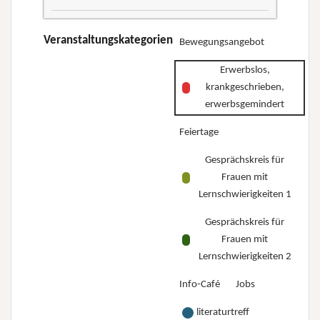
–
–
dreiteilige
Wo
Wo
Kurs-
Veranstaltungskategorien
Bewegungsangebot
stehe
stehe
Reihe
ich
ich
Erwerbslos,
„Erwerbslos,
und
und
krankgeschrieben,
krankgeschrieben,
wo
wo
erwerbsgemindert
erwerbsgemindert
will
will
Feiertage
–
ich
ich
Wo
hin?”
Gesprächskreis für
hin?”
stehe
Frauen mit
ich
Lernschwierigkeiten 1
und
Gesprächskreis für
wo
Frauen mit
will
Lernschwierigkeiten 2
ich
Info-Café
Jobs
hin?”
literaturtreff