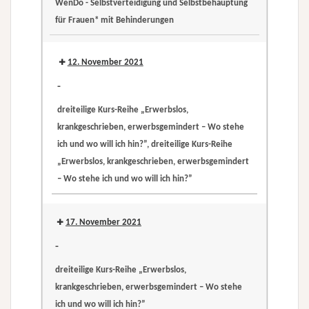
WenDo - Selbstverteidigung und Selbstbehauptung
krankgeschrieben,
für Frauen* mit Behinderungen
erwerbsgemindert
WenDo
–
-
12. November 2021
Wo
Selbstverteidigung
stehe
-
und
ich
dreiteilige Kurs-Reihe „Erwerbslos,
Selbstbehauptung
und
krankgeschrieben, erwerbsgemindert – Wo stehe
für
wo
ich und wo will ich hin?”, dreiteilige Kurs-Reihe
Frauen*
will
„Erwerbslos, krankgeschrieben, erwerbsgemindert
mit
ich
– Wo stehe ich und wo will ich hin?”
Behinderungen
hin?”
dreiteilige
dreiteilige
Kurs-
Kurs-
17. November 2021
Reihe
Reihe
-
„Erwerbslos,
„Erwerbslos,
dreiteilige Kurs-Reihe „Erwerbslos,
krankgeschrieben,
krankgeschrieben,
krankgeschrieben, erwerbsgemindert – Wo stehe
erwerbsgemindert
erwerbsgemindert
ich und wo will ich hin?”