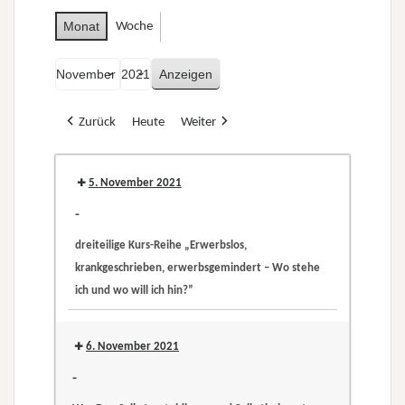
Monat
Woche
Monat
Jahr
Zurück
Heute
Weiter
5. November 2021
-
dreiteilige Kurs-Reihe „Erwerbslos,
krankgeschrieben, erwerbsgemindert – Wo stehe
ich und wo will ich hin?”
dreiteilige
Kurs-
6. November 2021
Reihe
-
„Erwerbslos,