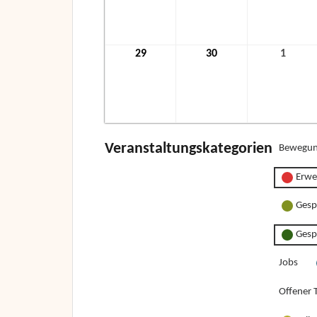
2021
2021
2021
29
29.
30
30.
1
1.
November
November
Dezem
2021
2021
2021
Veranstaltungskategorien
Bewegun
Erwe
Gesp
Gesp
Jobs
Offener T