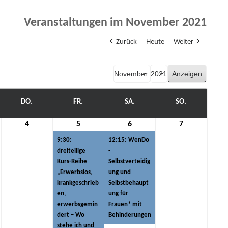
Veranstaltungen im November 2021
Zurück
Heute
Weiter
Monat
Jahr
WOCH
DO.
DONNERSTAG
FR.
FREITAG
SA.
SAMSTAG
SO.
SONNTAG
4
4.
5
5.
(1
6
6.
(1
7
7.
mber
November
November
Veranstaltung)
November
Veranstaltung)
November
9:30:
12:15: WenDo
2021
2021
2021
2021
dreiteilige
-
Kurs-Reihe
Selbstverteidig
„Erwerbslos,
ung und
krankgeschrieb
Selbstbehaupt
en,
ung für
erwerbsgemin
Frauen* mit
dert – Wo
Behinderungen
stehe ich und