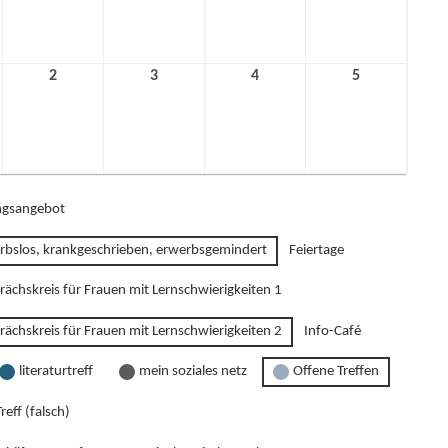
2021
2021
2021
2021
2
2.
3
3.
4
4.
5
5.
ber
Dezember
Dezember
Dezember
Dezember
2021
2021
2021
2021
gsangebot
rbslos, krankgeschrieben, erwerbsgemindert
Feiertage
rächskreis für Frauen mit Lernschwierigkeiten 1
rächskreis für Frauen mit Lernschwierigkeiten 2
Info-Café
literaturtreff
mein soziales netz
Offene Treffen
reff (falsch)