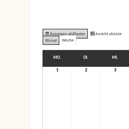
Anzeigen als
Raster
Ansicht als
Liste
Monat
Woche
MO.
MONTAG
DI.
DIENSTAG
MI.
MITT
1
1.
2
2.
3
3.
November
November
Nove
2021
2021
2021