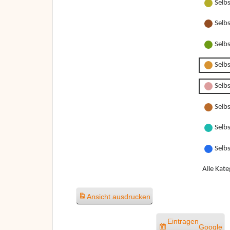
Selb
Selb
Selb
Selb
Selbs
Selbs
Selbs
Selb
Alle Kate
Ansicht
ausdrucken
Eintragen
Google