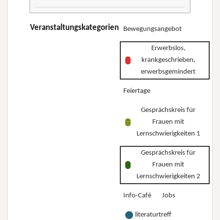
–
–
dreiteilige
Wo
Wo
Kurs-
Veranstaltungskategorien
Bewegungsangebot
stehe
stehe
Reihe
ich
ich
Erwerbslos,
„Erwerbslos,
und
und
krankgeschrieben,
krankgeschrieben,
wo
wo
erwerbsgemindert
erwerbsgemindert
will
will
Feiertage
–
ich
ich
Wo
hin?”
Gesprächskreis für
hin?”
stehe
Frauen mit
ich
Lernschwierigkeiten 1
und
Gesprächskreis für
wo
Frauen mit
will
Lernschwierigkeiten 2
ich
Info-Café
Jobs
hin?”
literaturtreff