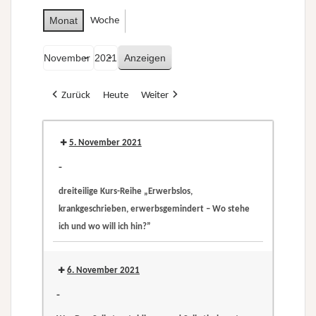
Monat
Woche
Monat
Jahr
Zurück
Heute
Weiter
5. November 2021
-
dreiteilige Kurs-Reihe „Erwerbslos,
krankgeschrieben, erwerbsgemindert – Wo stehe
ich und wo will ich hin?”
dreiteilige
Kurs-
6. November 2021
Reihe
-
„Erwerbslos,