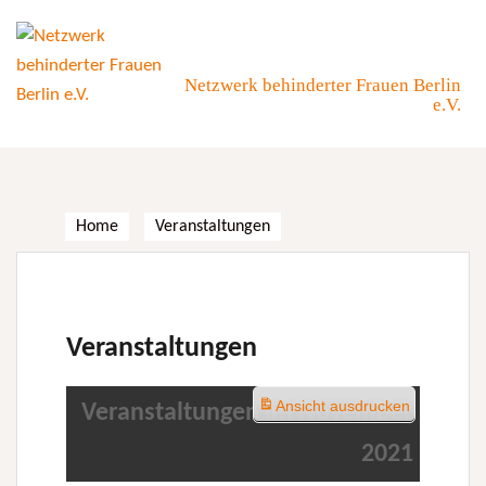
Skip
to
content
Netzwerk behinderter Frauen Berlin
e.V.
Home
Veranstaltungen
Veranstaltungen
Ansicht
ausdrucken
Veranstaltungen im November
2021