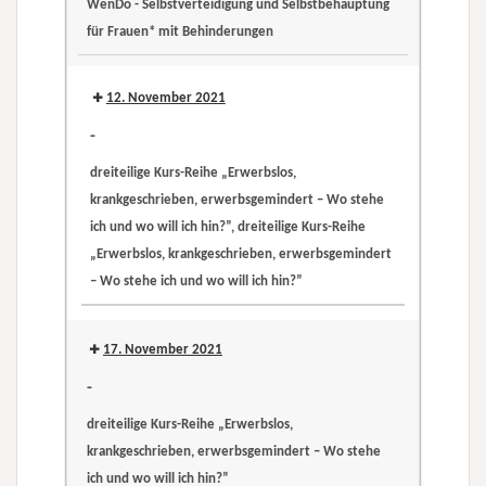
WenDo - Selbstverteidigung und Selbstbehauptung
krankgeschrieben,
für Frauen* mit Behinderungen
erwerbsgemindert
WenDo
–
-
12. November 2021
Wo
Selbstverteidigung
stehe
-
und
ich
dreiteilige Kurs-Reihe „Erwerbslos,
Selbstbehauptung
und
krankgeschrieben, erwerbsgemindert – Wo stehe
für
wo
ich und wo will ich hin?”, dreiteilige Kurs-Reihe
Frauen*
will
„Erwerbslos, krankgeschrieben, erwerbsgemindert
mit
ich
– Wo stehe ich und wo will ich hin?”
Behinderungen
hin?”
dreiteilige
dreiteilige
Kurs-
Kurs-
17. November 2021
Reihe
Reihe
-
„Erwerbslos,
„Erwerbslos,
dreiteilige Kurs-Reihe „Erwerbslos,
krankgeschrieben,
krankgeschrieben,
krankgeschrieben, erwerbsgemindert – Wo stehe
erwerbsgemindert
erwerbsgemindert
ich und wo will ich hin?”