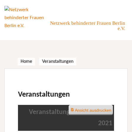
Skip
to
content
Netzwerk behinderter Frauen Berlin
e.V.
Home
Veranstaltungen
Veranstaltungen
Ansicht
ausdrucken
Veranstaltungen im Oktober
2021