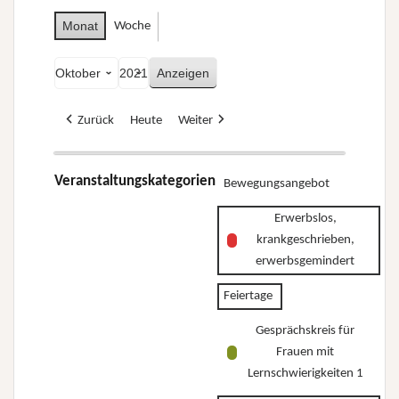
Monat
Woche
Monat
Jahr
Zurück
Heute
Weiter
Veranstaltungskategorien
Bewegungsangebot
Erwerbslos,
krankgeschrieben,
erwerbsgemindert
Feiertage
Gesprächskreis für
Frauen mit
Lernschwierigkeiten 1