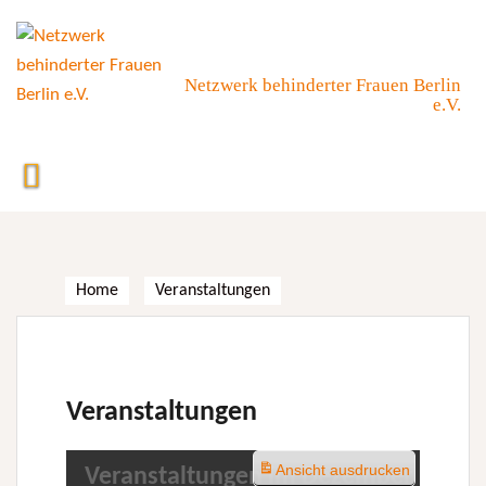
Skip
to
content
Netzwerk behinderter Frauen Berlin
e.V.
Home
Veranstaltungen
Veranstaltungen
Ansicht
ausdrucken
Veranstaltungen im Dezember