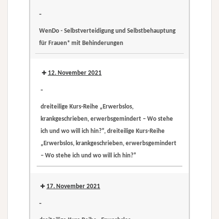
Reihe
-
„Erwerbslos,
WenDo - Selbstverteidigung und Selbstbehauptung
krankgeschrieben,
für Frauen* mit Behinderungen
erwerbsgemindert
WenDo
–
-
12. November 2021
Wo
Selbstverteidigung
stehe
-
und
ich
dreiteilige Kurs-Reihe „Erwerbslos,
Selbstbehauptung
und
krankgeschrieben, erwerbsgemindert – Wo stehe
für
wo
ich und wo will ich hin?”, dreiteilige Kurs-Reihe
Frauen*
will
„Erwerbslos, krankgeschrieben, erwerbsgemindert
mit
ich
– Wo stehe ich und wo will ich hin?”
Behinderungen
hin?”
dreiteilige
dreiteilige
Kurs-
Kurs-
17. November 2021
Reihe
Reihe
-
„Erwerbslos,
„Erwerbslos,