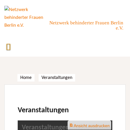
Skip
to
content
Netzwerk behinderter Frauen Berlin
e.V.
Home
Veranstaltungen
Veranstaltungen
Ansicht
ausdrucken
Veranstaltungen im November