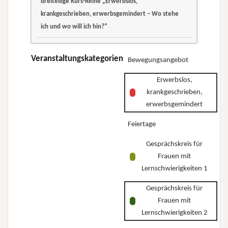
dreiteilige Kurs-Reihe „Erwerbslos,
krankgeschrieben,
krankgeschrieben,
krankgeschrieben, erwerbsgemindert – Wo stehe
erwerbsgemindert
erwerbsgemindert
ich und wo will ich hin?”
–
–
dreiteilige
Wo
Wo
Kurs-
Veranstaltungskategorien
Bewegungsangebot
stehe
stehe
Reihe
ich
ich
Erwerbslos,
„Erwerbslos,
und
und
krankgeschrieben,
krankgeschrieben,
wo
wo
erwerbsgemindert
erwerbsgemindert
will
will
Feiertage
–
ich
ich
Wo
hin?”
Gesprächskreis für
hin?”
stehe
Frauen mit
ich
Lernschwierigkeiten 1
und
Gesprächskreis für
wo
Frauen mit
will
Lernschwierigkeiten 2
ich