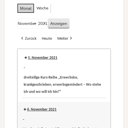
Monat
Woche
Monat
Jahr
Zurück
Heute
Weiter
5. November 2021
-
dreiteilige Kurs-Reihe „Erwerbslos,
krankgeschrieben, erwerbsgemindert – Wo stehe
ich und wo will ich hin?”
dreiteilige
Kurs-
6. November 2021
Reihe
-
„Erwerbslos,