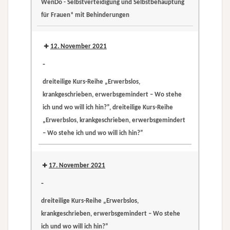
WenDo - Selbstverteidigung und Selbstbehauptung
krankgeschrieben,
für Frauen* mit Behinderungen
erwerbsgemindert
WenDo
–
-
12. November 2021
Wo
Selbstverteidigung
stehe
-
und
ich
dreiteilige Kurs-Reihe „Erwerbslos,
Selbstbehauptung
und
krankgeschrieben, erwerbsgemindert – Wo stehe
für
wo
ich und wo will ich hin?”, dreiteilige Kurs-Reihe
Frauen*
will
„Erwerbslos, krankgeschrieben, erwerbsgemindert
mit
ich
– Wo stehe ich und wo will ich hin?”
Behinderungen
hin?”
dreiteilige
dreiteilige
Kurs-
Kurs-
17. November 2021
Reihe
Reihe
-
„Erwerbslos,
„Erwerbslos,
dreiteilige Kurs-Reihe „Erwerbslos,
krankgeschrieben,
krankgeschrieben,
krankgeschrieben, erwerbsgemindert – Wo stehe
erwerbsgemindert
erwerbsgemindert
ich und wo will ich hin?”