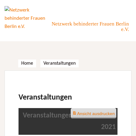
Skip
to
content
Netzwerk behinderter Frauen Berlin
e.V.
Home
Veranstaltungen
Veranstaltungen
Ansicht
ausdrucken
Veranstaltungen im November
2021