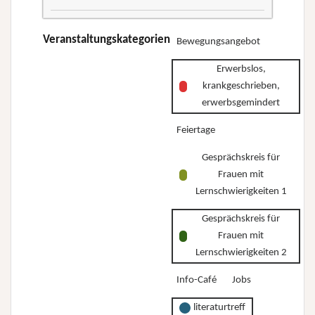
–
–
dreiteilige
Wo
Wo
Kurs-
Veranstaltungskategorien
Bewegungsangebot
stehe
stehe
Reihe
ich
ich
Erwerbslos,
„Erwerbslos,
und
und
krankgeschrieben,
krankgeschrieben,
wo
wo
erwerbsgemindert
erwerbsgemindert
will
will
Feiertage
–
ich
ich
Wo
hin?”
Gesprächskreis für
hin?”
stehe
Frauen mit
ich
Lernschwierigkeiten 1
und
Gesprächskreis für
wo
Frauen mit
will
Lernschwierigkeiten 2
ich
Info-Café
Jobs
hin?”
literaturtreff