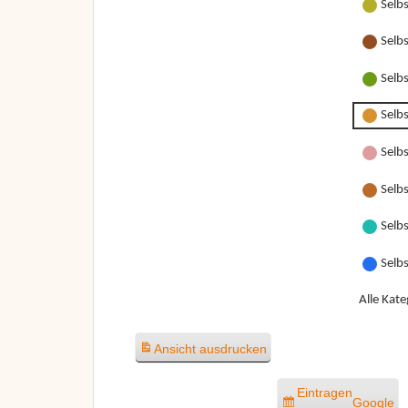
Selb
Selb
Selb
Selb
Selbs
Selbs
Selbs
Selb
Alle Kate
Ansicht
ausdrucken
Eintragen
Google