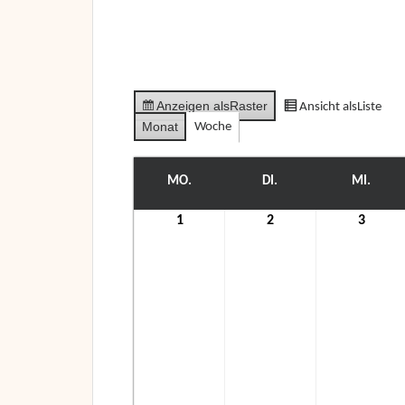
Anzeigen als
Raster
Ansicht als
Liste
Monat
Woche
MO.
MONTAG
DI.
DIENSTAG
MI.
MITT
1
1.
2
2.
3
3.
November
November
Nove
2021
2021
2021