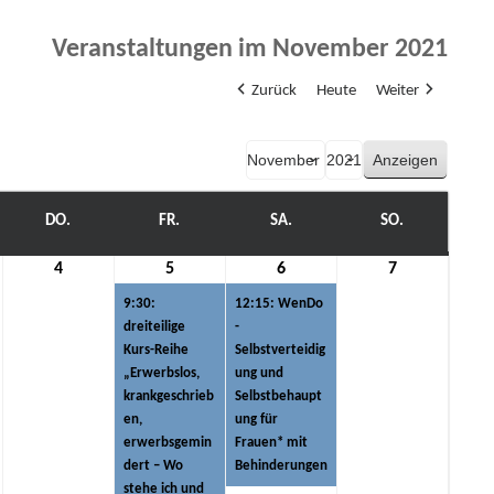
Veranstaltungen im November 2021
Zurück
Heute
Weiter
Monat
Jahr
WOCH
DO.
DONNERSTAG
FR.
FREITAG
SA.
SAMSTAG
SO.
SONNTAG
4
4.
5
5.
(1
6
6.
(1
7
7.
mber
November
November
Veranstaltung)
November
Veranstaltung)
November
9:30:
12:15: WenDo
2021
2021
2021
2021
dreiteilige
-
Kurs-Reihe
Selbstverteidig
„Erwerbslos,
ung und
krankgeschrieb
Selbstbehaupt
en,
ung für
erwerbsgemin
Frauen* mit
dert – Wo
Behinderungen
stehe ich und