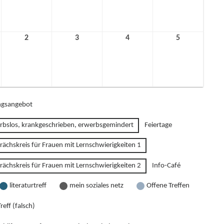
2021
2021
2021
2021
2
2.
3
3.
4
4.
5
5.
ber
Dezember
Dezember
Dezember
Dezember
2021
2021
2021
2021
gsangebot
rbslos, krankgeschrieben, erwerbsgemindert
Feiertage
rächskreis für Frauen mit Lernschwierigkeiten 1
rächskreis für Frauen mit Lernschwierigkeiten 2
Info-Café
literaturtreff
mein soziales netz
Offene Treffen
reff (falsch)