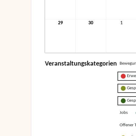
2021
2021
2021
29
29.
30
30.
1
1.
November
November
Dezem
2021
2021
2021
Veranstaltungskategorien
Bewegun
Erwe
Gesp
Gesp
Jobs
Offener T