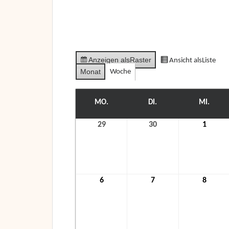
Anzeigen als
Raster
Ansicht als
Liste
Monat
Woche
MO.
MONTAG
DI.
DIENSTAG
MI.
MITT
29
29.
30
30.
1
1.
November
November
Dezem
2021
2021
2021
6
6.
7
7.
8
8.
Dezember
Dezember
Dezem
2021
2021
2021