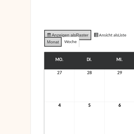
Anzeigen als
Raster
Ansicht als
Liste
Monat
Woche
MO.
MONTAG
DI.
DIENSTAG
MI.
MITT
27
27.
28
28.
29
29.
April
April
April
2026
2026
2026
4
4.
5
5.
6
6.
Mai
Mai
Mai
2026
2026
2026