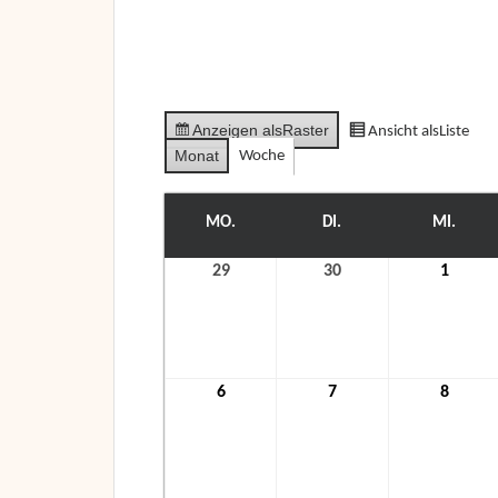
Anzeigen als
Raster
Ansicht als
Liste
Monat
Woche
MO.
MONTAG
DI.
DIENSTAG
MI.
MITT
29
29.
30
30.
1
1.
November
November
Dezem
2021
2021
2021
6
6.
7
7.
8
8.
Dezember
Dezember
Dezem
2021
2021
2021