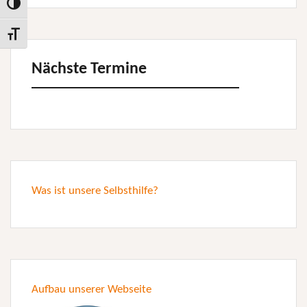
Toggle High Contrast
Toggle Font size
Nächste Termine
Was ist unsere Selbsthilfe?
Aufbau unserer Webseite