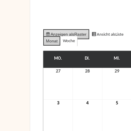
Anzeigen als
Raster
Ansicht als
Liste
Monat
Woche
MO.
MONTAG
DI.
DIENSTAG
MI.
MITT
27
27.
28
28.
29
29.
Dezember
Dezember
Deze
2021
2021
2021
3
3.
4
4.
5
5.
Januar
Januar
Janua
2022
2022
2022