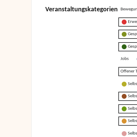
Veranstaltungskategorien
Bewegun
Erwe
Gesp
Gesp
Jobs
Offener T
Selb
Selb
Selb
Selb
Selbs