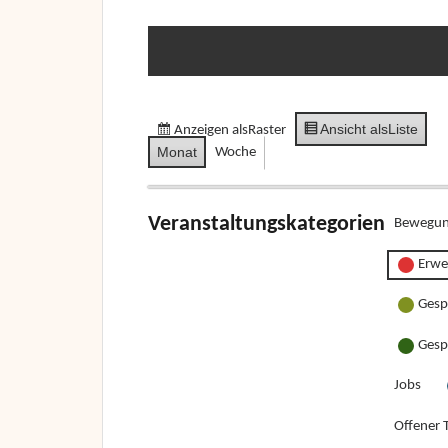
Ansicht als
Liste
Anzeigen als
Raster
Monat
Woche
Veranstaltungskategorien
Bewegun
Erwe
Gesp
Gesp
Jobs
Offener T