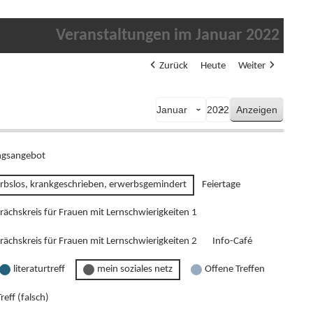
Veranstaltungen im Januar 2022
Zurück
Heute
Weiter
Monat
Jahr
gsangebot
rbslos, krankgeschrieben, erwerbsgemindert
Feiertage
rächskreis für Frauen mit Lernschwierigkeiten 1
rächskreis für Frauen mit Lernschwierigkeiten 2
Info-Café
literaturtreff
mein soziales netz
Offene Treffen
reff (falsch)