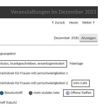
Veranstaltungen im Dezember 2021
Zurück
Heute
Weiter
Monat
Jahr
gsangebot
rbslos, krankgeschrieben, erwerbsgemindert
Feiertage
rächskreis für Frauen mit Lernschwierigkeiten 1
rächskreis für Frauen mit Lernschwierigkeiten 2
Info-Café
literaturtreff
mein soziales netz
Offene Treffen
reff (falsch)