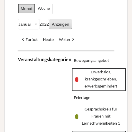
Monat
Woche
Monat
Jahr
Zurück
Heute
Weiter
Veranstaltungskategorien
Bewegungsangebot
Erwerbslos,
krankgeschrieben,
erwerbsgemindert
Feiertage
Gesprächskreis für
Frauen mit
Lernschwierigkeiten 1