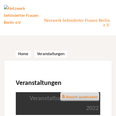
Skip
to
content
Netzwerk behinderter Frauen Berlin
e.V.
Home
Veranstaltungen
Veranstaltungen
Ansicht
ausdrucken
Veranstaltungen im Januar
2022