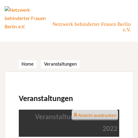
Skip
to
content
Netzwerk behinderter Frauen Berlin
e.V.
Home
Veranstaltungen
Veranstaltungen
Ansicht
ausdrucken
Veranstaltungen im Januar
2022