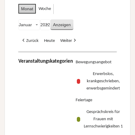
Monat
Woche
Monat
Jahr
Zurück
Heute
Weiter
Veranstaltungskategorien
Bewegungsangebot
Erwerbslos,
krankgeschrieben,
erwerbsgemindert
Feiertage
Gesprächskreis für
Frauen mit
Lernschwierigkeiten 1