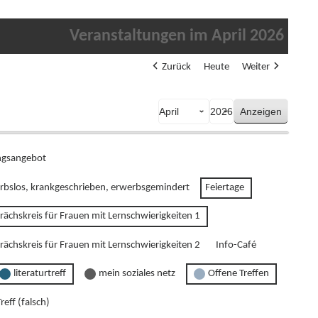
Veranstaltungen im April 2026
Zurück
Heute
Weiter
Monat
Jahr
gsangebot
rbslos, krankgeschrieben, erwerbsgemindert
Feiertage
rächskreis für Frauen mit Lernschwierigkeiten 1
rächskreis für Frauen mit Lernschwierigkeiten 2
Info-Café
literaturtreff
mein soziales netz
Offene Treffen
reff (falsch)