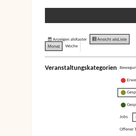
Ansicht als
Liste
Anzeigen als
Raster
Monat
Woche
Veranstaltungskategorien
Bewegun
Erwe
Gesp
Gesp
Jobs
Offener T