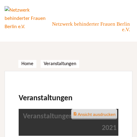
Skip
to
content
Netzwerk behinderter Frauen Berlin
e.V.
Home
Veranstaltungen
Veranstaltungen
Ansicht
ausdrucken
Veranstaltungen im November
2021