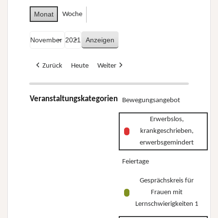
Monat
Woche
Monat
Jahr
Zurück
Heute
Weiter
Veranstaltungskategorien
Bewegungsangebot
Erwerbslos,
krankgeschrieben,
erwerbsgemindert
Feiertage
Gesprächskreis für
Frauen mit
Lernschwierigkeiten 1