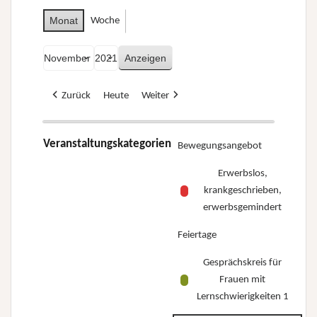
Monat
Woche
Monat
Jahr
Zurück
Heute
Weiter
Veranstaltungskategorien
Bewegungsangebot
Erwerbslos,
krankgeschrieben,
erwerbsgemindert
Feiertage
Gesprächskreis für
Frauen mit
Lernschwierigkeiten 1