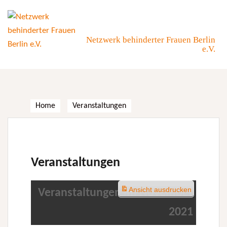
Skip
to
content
Netzwerk behinderter Frauen Berlin
e.V.
Home
Veranstaltungen
Veranstaltungen
Ansicht
ausdrucken
Veranstaltungen im November
2021