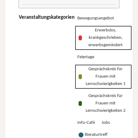
–
–
dreiteilige
Wo
Wo
Kurs-
Veranstaltungskategorien
Bewegungsangebot
stehe
stehe
Reihe
ich
ich
Erwerbslos,
„Erwerbslos,
und
und
krankgeschrieben,
krankgeschrieben,
wo
wo
erwerbsgemindert
erwerbsgemindert
will
will
Feiertage
–
ich
ich
Wo
hin?”
Gesprächskreis für
hin?”
stehe
Frauen mit
ich
Lernschwierigkeiten 1
und
Gesprächskreis für
wo
Frauen mit
will
Lernschwierigkeiten 2
ich
Info-Café
Jobs
hin?”
literaturtreff