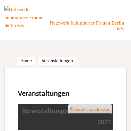
Skip
to
content
Netzwerk behinderter Frauen Berlin
e.V.
Home
Veranstaltungen
Veranstaltungen
Ansicht
ausdrucken
Veranstaltungen im November
2021