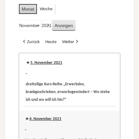
Monat
Woche
Monat
Jahr
Zurück
Heute
Weiter
5. November 2021
-
dreiteilige Kurs-Reihe „Erwerbslos,
krankgeschrieben, erwerbsgemindert – Wo stehe
ich und wo will ich hin?”
dreiteilige
Kurs-
6. November 2021
Reihe
-
„Erwerbslos,