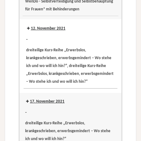
WenDo - Selbstverteidigung und Selbstbehauptung
krankgeschrieben,
für Frauen* mit Behinderungen
erwerbsgemindert
WenDo
–
-
12. November 2021
Wo
Selbstverteidigung
stehe
-
und
ich
dreiteilige Kurs-Reihe „Erwerbslos,
Selbstbehauptung
und
krankgeschrieben, erwerbsgemindert – Wo stehe
für
wo
ich und wo will ich hin?”, dreiteilige Kurs-Reihe
Frauen*
will
„Erwerbslos, krankgeschrieben, erwerbsgemindert
mit
ich
– Wo stehe ich und wo will ich hin?”
Behinderungen
hin?”
dreiteilige
dreiteilige
Kurs-
Kurs-
17. November 2021
Reihe
Reihe
-
„Erwerbslos,
„Erwerbslos,
dreiteilige Kurs-Reihe „Erwerbslos,
krankgeschrieben,
krankgeschrieben,
krankgeschrieben, erwerbsgemindert – Wo stehe
erwerbsgemindert
erwerbsgemindert
ich und wo will ich hin?”