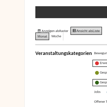
Ansicht als
Liste
Anzeigen als
Raster
Monat
Woche
Veranstaltungskategorien
Bewegun
Erwe
Gesp
Gesp
Jobs
Offener T