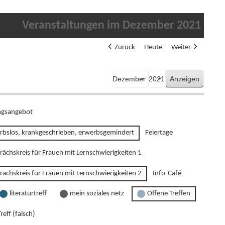
Veranstaltungen im Dezember 2021
Zurück
Heute
Weiter
Monat
Jahr
gsangebot
rbslos, krankgeschrieben, erwerbsgemindert
Feiertage
rächskreis für Frauen mit Lernschwierigkeiten 1
rächskreis für Frauen mit Lernschwierigkeiten 2
Info-Café
literaturtreff
mein soziales netz
Offene Treffen
reff (falsch)