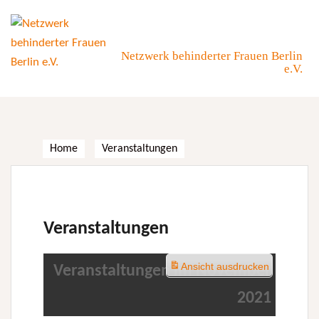
Skip
to
content
Netzwerk behinderter Frauen Berlin
e.V.
Home
Veranstaltungen
Veranstaltungen
Ansicht
ausdrucken
Veranstaltungen im November
2021