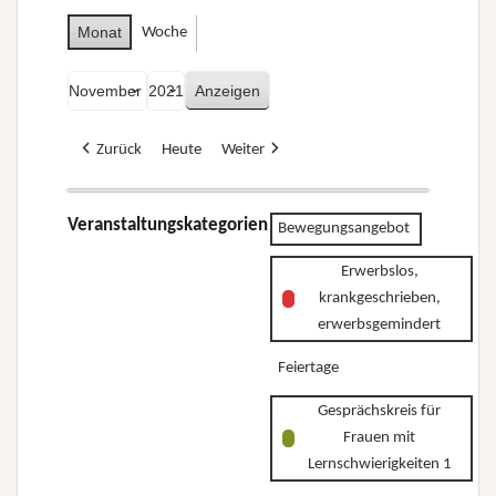
Monat
Woche
Monat
Jahr
Zurück
Heute
Weiter
Veranstaltungskategorien
Bewegungsangebot
Erwerbslos,
krankgeschrieben,
erwerbsgemindert
Feiertage
Gesprächskreis für
Frauen mit
Lernschwierigkeiten 1