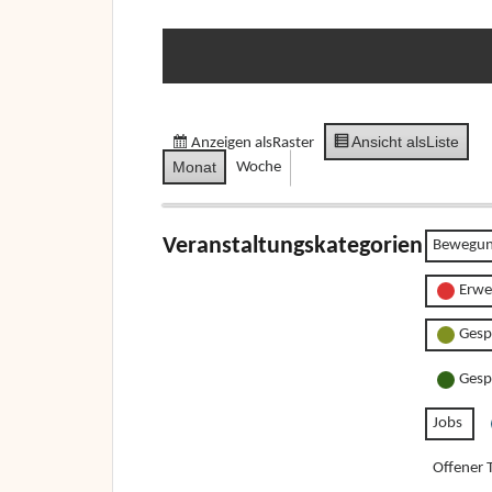
Ansicht als
Liste
Anzeigen als
Raster
Monat
Woche
Veranstaltungskategorien
Bewegun
Erwe
Gesp
Gesp
Jobs
Offener T