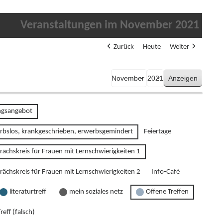
Veranstaltungen im November 2021
Zurück
Heute
Weiter
Monat
Jahr
gsangebot
rbslos, krankgeschrieben, erwerbsgemindert
Feiertage
rächskreis für Frauen mit Lernschwierigkeiten 1
rächskreis für Frauen mit Lernschwierigkeiten 2
Info-Café
literaturtreff
mein soziales netz
Offene Treffen
reff (falsch)