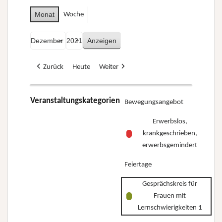
Monat
Woche
Monat
Jahr
Zurück
Heute
Weiter
Veranstaltungskategorien
Bewegungsangebot
Erwerbslos,
krankgeschrieben,
erwerbsgemindert
Feiertage
Gesprächskreis für
Frauen mit
Lernschwierigkeiten 1