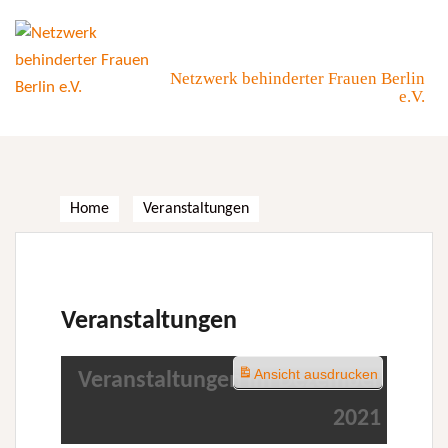
Skip
to
content
Netzwerk behinderter Frauen Berlin
e.V.
Home
Veranstaltungen
Veranstaltungen
Ansicht
ausdrucken
Veranstaltungen im Dezember
2021