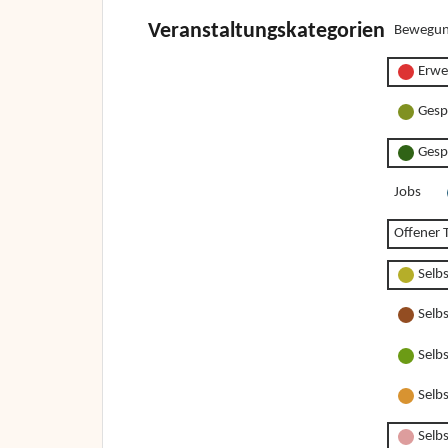
Veranstaltungskategorien
Bewegun
Erwe
Gesp
Gesp
Jobs
Offener T
Selb
Selb
Selb
Selb
Selbs