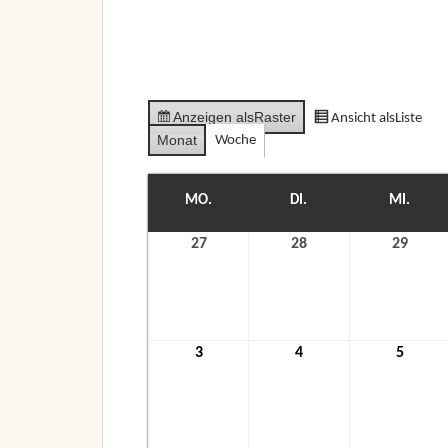
Anzeigen als
Raster
Ansicht als
Liste
Monat
Woche
MO.
MONTAG
DI.
DIENSTAG
MI.
MITT
27
27.
28
28.
29
29.
Dezember
Dezember
Deze
2021
2021
2021
3
3.
4
4.
5
5.
Januar
Januar
Janua
2022
2022
2022