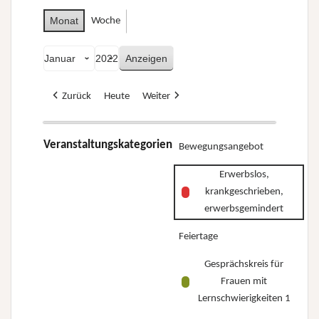
Monat
Woche
Monat
Jahr
Zurück
Heute
Weiter
Veranstaltungskategorien
Bewegungsangebot
Erwerbslos,
krankgeschrieben,
erwerbsgemindert
Feiertage
Gesprächskreis für
Frauen mit
Lernschwierigkeiten 1