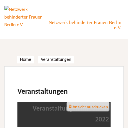
Skip
to
content
Netzwerk behinderter Frauen Berlin
e.V.
Home
Veranstaltungen
Veranstaltungen
Ansicht
ausdrucken
Veranstaltungen im Januar
2022