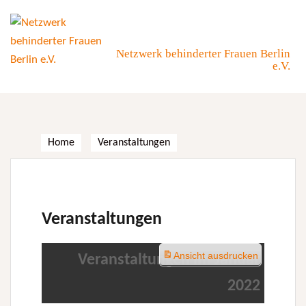
Skip
to
content
Netzwerk behinderter Frauen Berlin
e.V.
Home
Veranstaltungen
Veranstaltungen
Ansicht
ausdrucken
Veranstaltungen im Januar
2022