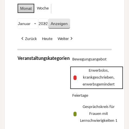
Monat
Woche
Monat
Jahr
Zurück
Heute
Weiter
Veranstaltungskategorien
Bewegungsangebot
Erwerbslos,
krankgeschrieben,
erwerbsgemindert
Feiertage
Gesprächskreis für
Frauen mit
Lernschwierigkeiten 1