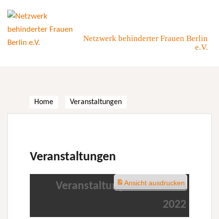
Skip
to
content
Netzwerk behinderter Frauen Berlin
e.V.
Home
Veranstaltungen
Veranstaltungen
Ansicht
ausdrucken
Veranstaltungen im Januar
2022