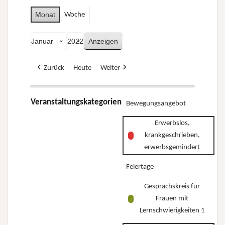
Monat
Woche
Monat
Jahr
Zurück
Heute
Weiter
Veranstaltungskategorien
Bewegungsangebot
Erwerbslos,
krankgeschrieben,
erwerbsgemindert
Feiertage
Gesprächskreis für
Frauen mit
Lernschwierigkeiten 1