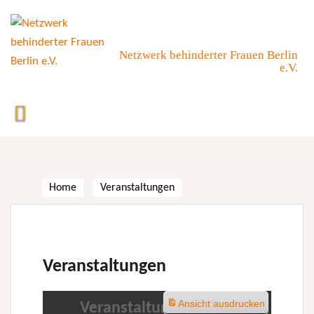
Skip
to
content
Netzwerk behinderter Frauen Berlin
e.V.
Home
Veranstaltungen
Veranstaltungen
Ansicht
ausdrucken
Veranstaltungen im Januar