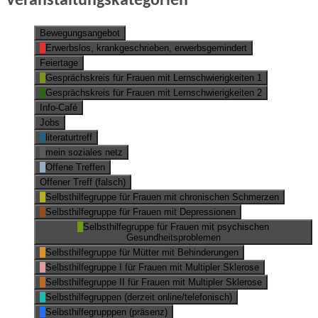
Veranstaltungskategorien
Bewegungsangebot
Erwerbslos, krankgeschrieben, erwerbsgemindert
Feiertage
Gesprächskreis für Frauen mit Lernschwierigkeiten 1
Gesprächskreis für Frauen mit Lernschwierigkeiten 2
Info-Café
Jobs
literaturtreff
mein soziales netz
Offene Treffen
Offener Treff (falsch)
Selbsthilfegruppe für Frauen mit chronischen Schmerzen
Selbsthilfegruppe für Frauen mit Depressionen
Selbsthilfegruppe für Frauen mit psychischen
Gesundheitsproblemen
Selbsthilfegruppe für Mütter mit Behinderungen
Selbsthilfegruppe I für Frauen mit Multipler Sklerose
Selbsthilfegruppe II für Frauen mit Multipler Sklerose
Selbsthilfegruppen (derzeit online/telefonisch)
Selbsthilfegrupppen (präsenz)