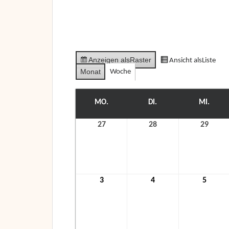
Anzeigen als
Raster
Ansicht als
Liste
Monat
Woche
MO.
MONTAG
DI.
DIENSTAG
MI.
MITT
27
27.
28
28.
29
29.
Dezember
Dezember
Deze
2021
2021
2021
3
3.
4
4.
5
5.
Januar
Januar
Janua
2022
2022
2022