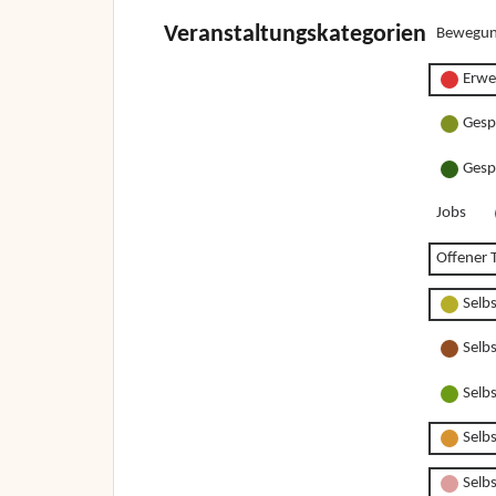
Veranstaltungskategorien
Bewegun
Erwe
Gesp
Gesp
Jobs
Offener T
Selb
Selb
Selb
Selb
Selbs