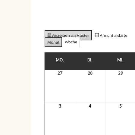
Anzeigen als
Raster
Ansicht als
Liste
Monat
Woche
MO.
MONTAG
DI.
DIENSTAG
MI.
MITT
27
27.
28
28.
29
29.
Dezember
Dezember
Deze
2021
2021
2021
3
3.
4
4.
5
5.
Januar
Januar
Janua
2022
2022
2022