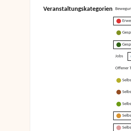
Veranstaltungskategorien
Bewegun
Erwe
Gesp
Gesp
Jobs
Offener T
Selb
Selb
Selb
Selb
Selbs