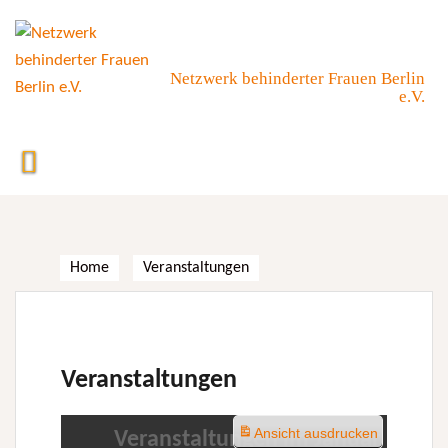
Skip
to
content
Netzwerk behinderter Frauen Berlin
e.V.
Home
Veranstaltungen
Veranstaltungen
Ansicht
ausdrucken
Veranstaltungen im Januar