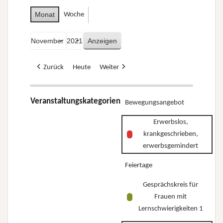
Monat
Woche
Monat
Jahr
Zurück
Heute
Weiter
Veranstaltungskategorien
Bewegungsangebot
Erwerbslos,
krankgeschrieben,
erwerbsgemindert
Feiertage
Gesprächskreis für
Frauen mit
Lernschwierigkeiten 1