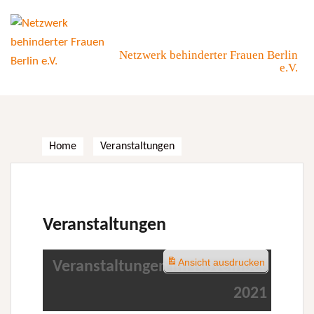
Skip
to
content
Netzwerk behinderter Frauen Berlin
e.V.
Home
Veranstaltungen
Veranstaltungen
Ansicht
ausdrucken
Veranstaltungen im November
2021