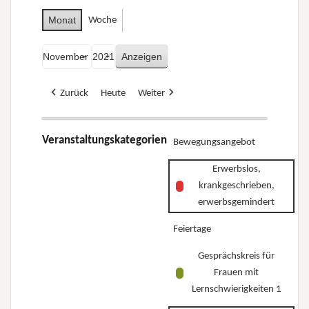
Monat
Woche
Monat
Jahr
Zurück
Heute
Weiter
Veranstaltungskategorien
Bewegungsangebot
Erwerbslos,
krankgeschrieben,
erwerbsgemindert
Feiertage
Gesprächskreis für
Frauen mit
Lernschwierigkeiten 1