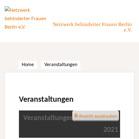
Skip
to
content
Netzwerk behinderter Frauen Berlin
e.V.
Home
Veranstaltungen
Veranstaltungen
Ansicht
ausdrucken
Veranstaltungen im November
2021