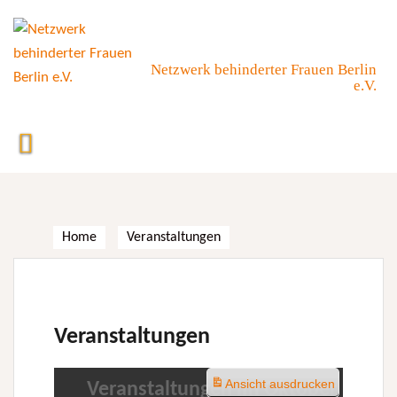
Skip
to
content
Netzwerk behinderter Frauen Berlin
e.V.
Home
Veranstaltungen
Veranstaltungen
Ansicht
ausdrucken
Veranstaltungen im Oktober