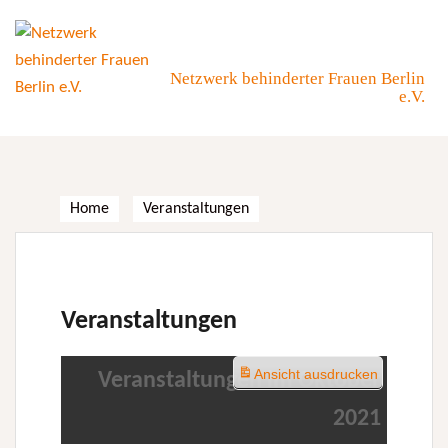
Skip
to
content
Netzwerk behinderter Frauen Berlin
e.V.
Home
Veranstaltungen
Veranstaltungen
Ansicht
ausdrucken
Veranstaltungen im Oktober
2021