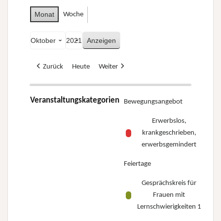
Monat
Woche
Monat
Jahr
Zurück
Heute
Weiter
Veranstaltungskategorien
Bewegungsangebot
Erwerbslos,
krankgeschrieben,
erwerbsgemindert
Feiertage
Gesprächskreis für
Frauen mit
Lernschwierigkeiten 1